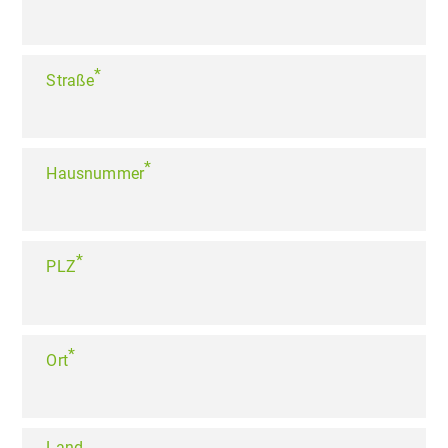
*
Straße
*
Hausnummer
*
PLZ
*
Ort
Land