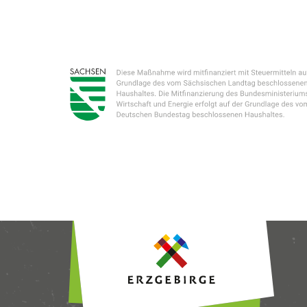
Liebe Bes
Diese Seit
Dienste an
Interessen
meine Einw
ändern.