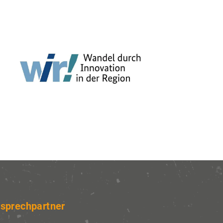
Privatsphäre-
Einstellungen
m ihre
chend der
 und kann
rufen oder
sprechpartner