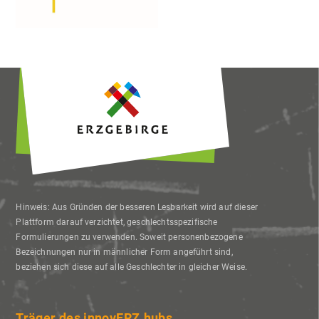
Liebe Besucher,
Priva
Einste
Diese Seite nutzt Website Tracking-
Hinweis: Aus Gründen der besseren Lesbarkeit wird auf dieser
Technologien von Dritten, um ihre
Plattform darauf verzichtet, geschlechtsspezifische
Dienste anzubieten, stetig zu verbessern
Formulierungen zu verwenden. Soweit personenbezogene
Bezeichnungen nur in männlicher Form angeführt sind,
und Werbung entsprechend der
beziehen sich diese auf alle Geschlechter in gleicher Weise.
Interessen der Nutzer anzuzeigen. Ich bin
damit einverstanden und kann meine
Träger des innovERZ.hubs