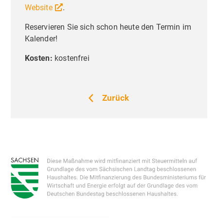
Website
.
Reservieren Sie sich schon heute den Termin im
Liebe Besucher,
Priva
Kalender!
Einste
Diese Seite nutzt Website Tracking-
Kosten:
kostenfrei
Technologien von Dritten, um ihre
Dienste anzubieten, stetig zu verbessern
und Werbung entsprechend der
Zurück
Interessen der Nutzer anzuzeigen. Ich bin
damit einverstanden und kann meine
Einwilligung jederzeit mit Wirkung für die
Zukunft widerrufen oder ändern.