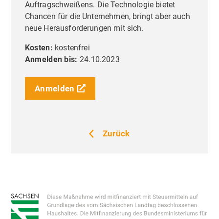
Auftragschweißens. Die Technologie bietet
Chancen für die Unternehmen, bringt aber auch
neue Herausforderungen mit sich.
Kosten:
kostenfrei
Anmelden bis:
24.10.2023
Anmelden
Zurück
Liebe Besucher,
Priva
Einste
Diese Seite nutzt Website Tracking-
Technologien von Dritten, um ihre
Dienste anzubieten, stetig zu verbessern
und Werbung entsprechend der