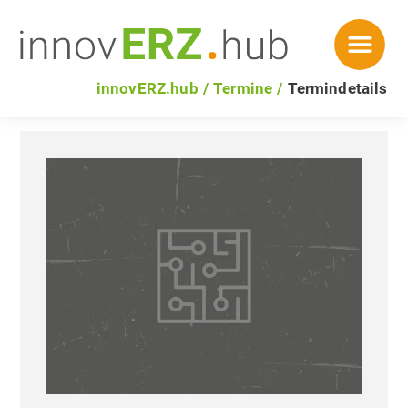
innovERZ.hub
Termine
Termindetails