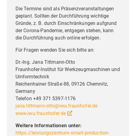
Die Termine sind als Präsenzveranstaltungen
Liebe Besucher,
Priva
geplant. Sollten der Durchführung wichtige
Einste
Diese Seite nutzt Website Tracking-
Gründe, z. B. durch Einschränkungen aufgrund
Technologien von Dritten, um ihre
der Corona-Pandemie, entgegen stehen, kann
die Durchführung auch online erfolgen.
Dienste anzubieten, stetig zu verbessern
und Werbung entsprechend der
Für Fragen wenden Sie sich bitte an:
Interessen der Nutzer anzuzeigen. Ich bin
Dr.-Ing. Jana Tittmann-Otto
damit einverstanden und kann meine
Fraunhofer-Institut für Werkzeugmaschinen und
Einwilligung jederzeit mit Wirkung für die
Umformtechnik
Zukunft widerrufen oder ändern.
Reichenhainer Straße 88, 09126 Chemnitz,
Germany
Telefon +49 371 5397-1176
jana.tittmann-otto@iwu.fraunhofer.de
www.iwu.fraunhofer.de
Weitere Informationen unter:
https://leistungszentrum-smart-production-