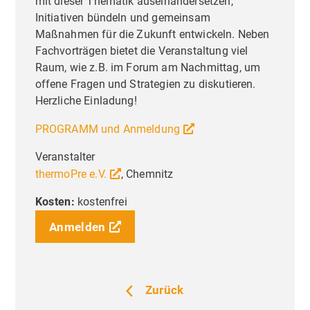
mit dieser Thematik auseinandersetzen,
Initiativen bündeln und gemeinsam
Maßnahmen für die Zukunft entwickeln. Neben
Fachvorträgen bietet die Veranstaltung viel
Raum, wie z.B. im Forum am Nachmittag, um
offene Fragen und Strategien zu diskutieren.
Herzliche Einladung!
PROGRAMM und Anmeldung
Veranstalter
thermoPre e.V.
, Chemnitz
Kosten:
kostenfrei
Anmelden
Liebe Besucher,
Priva
Zurück
Einste
Diese Seite nutzt Website Tracking-