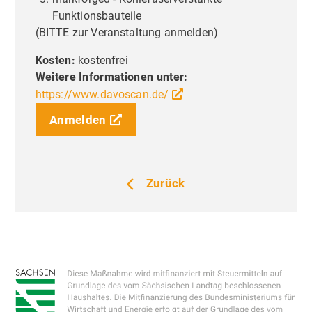
Funktionsbauteile
(BITTE zur Veranstaltung anmelden)
Kosten:
kostenfrei
Liebe Besucher,
Priva
Weitere Informationen unter:
Einste
Diese Seite nutzt Website Tracking-
https://www.davoscan.de/
Technologien von Dritten, um ihre
Anmelden
Dienste anzubieten, stetig zu verbessern
und Werbung entsprechend der
Interessen der Nutzer anzuzeigen. Ich bin
Zurück
damit einverstanden und kann meine
Einwilligung jederzeit mit Wirkung für die
Zukunft widerrufen oder ändern.