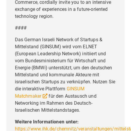
Commerce, cordially invite you to an intensive
exchange of experiences in a future-oriented
Liebe Besucher,
Priva
technology region.
Einste
Diese Seite nutzt Website Tracking-
####
Technologien von Dritten, um ihre
Dienste anzubieten, stetig zu verbessern
Das German Israeli Network of Startups &
und Werbung entsprechend der
Mittelstand (GINSUM) wird vom ELNET
(European Leadership Network) initiiert und
Interessen der Nutzer anzuzeigen. Ich bin
vom Bundesministerium für Wirtschaft und
damit einverstanden und kann meine
Energie (BMWi) unterstützt, um den deutschen
Einwilligung jederzeit mit Wirkung für die
Mittelstand und kommunale Akteure mit
Zukunft widerrufen oder ändern.
israelischen Startups zu verknüpfen. Nutzen Sie
die interaktive Plattform
GINSUM
Matchmaker
für den Austausch und
Networking im Rahmen des Deutsch-
Israelischen Mittelstandstages.
Weitere Informationen unter:
https://www.ihk.de/chemnitz/veranstaltungen/mittels