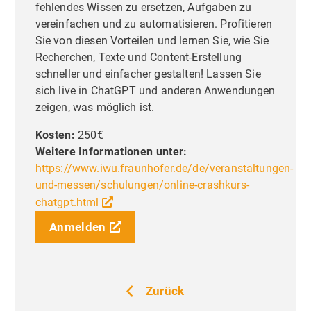
fehlendes Wissen zu ersetzen, Aufgaben zu
vereinfachen und zu automatisieren. Profitieren
Sie von diesen Vorteilen und lernen Sie, wie Sie
Recherchen, Texte und Content-Erstellung
schneller und einfacher gestalten! Lassen Sie
sich live in ChatGPT und anderen Anwendungen
zeigen, was möglich ist.
Kosten:
250€
Weitere Informationen unter:
https://www.iwu.fraunhofer.de/de/veranstaltungen-
und-messen/schulungen/online-crashkurs-
chatgpt.html
Anmelden
Liebe Besucher,
Priva
Zurück
Einste
Diese Seite nutzt Website Tracking-