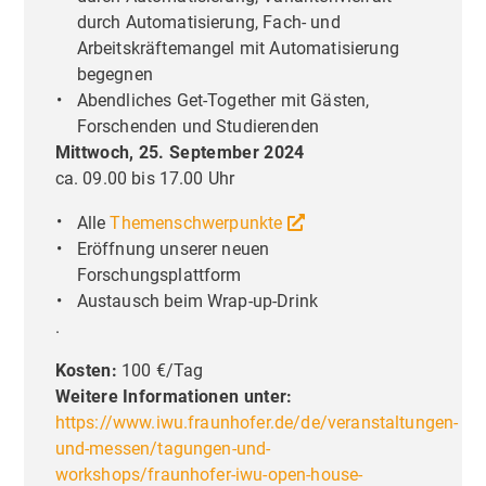
durch Automatisierung, Fach- und
Arbeitskräftemangel mit Automatisierung
begegnen
Abendliches Get-Together mit Gästen,
Forschenden und Studierenden
Mittwoch, 25. September 2024
ca. 09.00 bis 17.00 Uhr
Alle
Themenschwerpunkte
Eröffnung unserer neuen
Forschungsplattform
Austausch beim Wrap-up-Drink
Liebe Besucher,
Priva
.
Einste
Diese Seite nutzt Website Tracking-
Kosten:
100 €/Tag
Technologien von Dritten, um ihre
Weitere Informationen unter:
Dienste anzubieten, stetig zu verbessern
https://www.iwu.fraunhofer.de/de/veranstaltungen-
und Werbung entsprechend der
und-messen/tagungen-und-
Interessen der Nutzer anzuzeigen. Ich bin
workshops/fraunhofer-iwu-open-house-