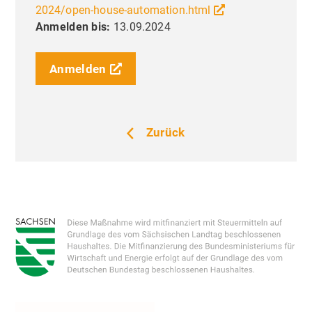
damit einverstanden und kann meine
2024/open-house-automation.html
Anmelden bis:
13.09.2024
Einwilligung jederzeit mit Wirkung für die
Zukunft widerrufen oder ändern.
Anmelden
Zurück