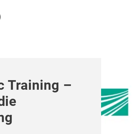
 Training –
die
ng