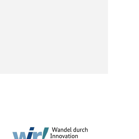
m ihre
chend der
 und kann
rufen oder