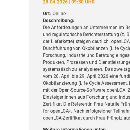
28.04.2026 | 09:30 UHR
Ort:
Online
Beschreibung:
Die Anforderungen an Unternehmen im Ber
und regulatorische Berichterstattung (z.
der Lieferkette) steigen deutlich. openLC
Durchführung von Ökobilanzen (Life Cycle
Forschung, Industrie und Beratung einge
Produkten, Prozessen und Dienstleistung
systematisch zu analysieren. Das zweitäg
vom 28. April bis 29. April 2026 eine fund
Ökobilanzierung (Life Cycle Assessment,
mit der Open-Source-Software openLCA. Zi
Einsteiger:innen aus Forschung und Indust
Zertifikat Die Referentin Frau Natalie Früh
for openLCA«. Nach erfolgreicher Teilna
openLCA-Zertifikat durch Frau Früholz aus
Liebe Bes
Weitere Informationen unter: