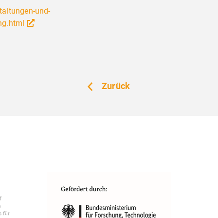
e nutzt Website Tracking-Technologien von Dritten, u
taltungen-und-
zubieten, stetig zu verbessern und Werbung entspre
ng.html
 der Nutzer anzuzeigen. Ich bin damit einverstanden
illigung jederzeit mit Wirkung für die Zukunft wider
Zurück