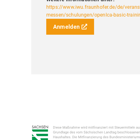
Diese Seit
https://www.iwu.fraunhofer.de/de/verans
Dienste an
messen/schulungen/openlca-basic-traini
Interessen
Anmelden
meine Einw
ändern.