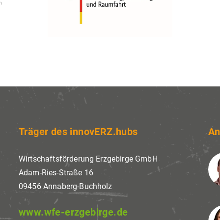
Träger des innovERZ.hubs
An
Wirtschaftsförderung Erzgebirge GmbH
Adam-Ries-Straße 16
09456 Annaberg-Buchholz
www.wfe-erzgebirge.de