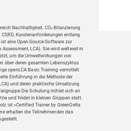
eich Nachhaltigkeit, CO₂-Bilanzierung
 B. CSRD, Kundenanforderungen entlang
A ist eine Open-Source-Software zur
 Assessment, LCA). Sie wird weltweit in
setzt, um die Umweltwirkungen von
en über deren gesamten Lebenszyklus
ige openLCA Basic Training vermittelt
ierte Einführung in die Methode der
 LCA) und deren praktische Umsetzung
elgruppe Die Schulung richtet sich an
rie und findet in kleinen Gruppen statt.
olz ist »Certified Trainer by GreenDelta
hme erhalten die Teilnehmenden das
gestellt.
ucher,