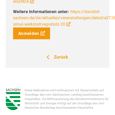
AGENDA
Weitere Informationen unter:
https://standort-
sachsen.de/de/aktuelles/veranstaltungen/detail/e2726
Liebe Besucher,
Priva
simul-werkstatt-regioholz-20
Einste
Diese Seite nutzt Website Tracking-
Anmelden
Technologien von Dritten, um ihre
Dienste anzubieten, stetig zu verbessern
und Werbung entsprechend der
Zurück
Interessen der Nutzer anzuzeigen. Ich bin
damit einverstanden und kann meine
Einwilligung jederzeit mit Wirkung für die
Zukunft widerrufen oder ändern.