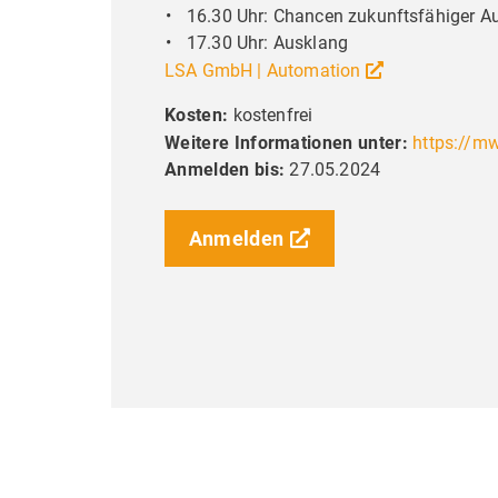
16.30 Uhr: Chancen zukunftsfähiger A
17.30 Uhr: Ausklang
Liebe Bes
LSA GmbH | Automation
Diese Seit
Kosten:
kostenfrei
Dienste an
Weitere Informationen unter:
https://m
Interessen
Anmelden bis:
27.05.2024
meine Einw
ändern.
Anmelden