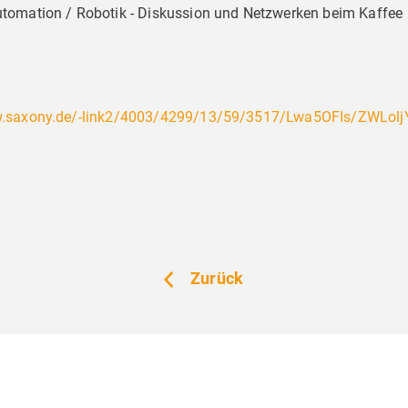
utomation / Robotik - Diskussion und Netzwerken beim Kaffee
ucher,
e nutzt Website Tracking-Technologien von Dritten, u
zubieten, stetig zu verbessern und Werbung entspre
w.saxony.de/-link2/4003/4299/13/59/3517/Lwa5OFIs/ZWLol
 der Nutzer anzuzeigen. Ich bin damit einverstanden
illigung jederzeit mit Wirkung für die Zukunft wider
Zurück