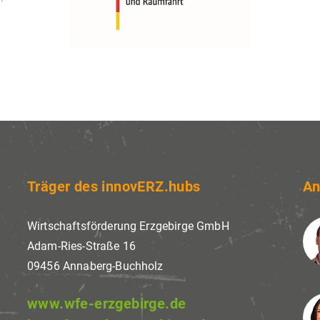
Träger des innovERZ.hubs
An
Wirtschaftsförderung Erzgebirge GmbH
Adam-Ries-Straße 16
09456 Annaberg-Buchholz
www.wfe-erzgebirge.de