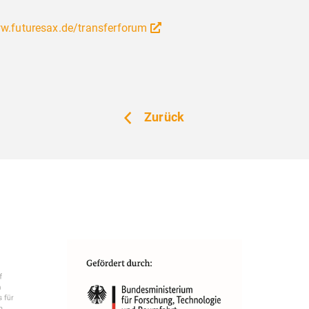
e nutzt Website Tracking-Technologien von Dritten, u
zubieten, stetig zu verbessern und Werbung entspre
w.futuresax.de/transferforum
 der Nutzer anzuzeigen. Ich bin damit einverstanden
illigung jederzeit mit Wirkung für die Zukunft wider
Zurück