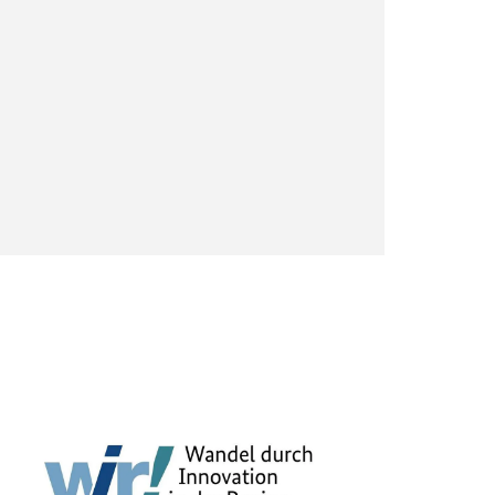
m ihre
chend der
 und kann
rufen oder