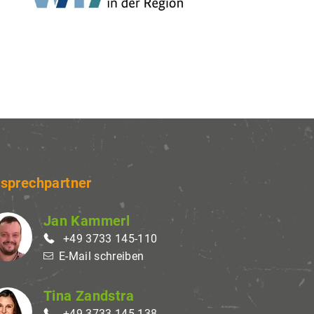
sprechpartner
Jan Kammerl
+49 3733 145-110
E-Mail schreiben
Tina Zandstra
+49 3733 145-138