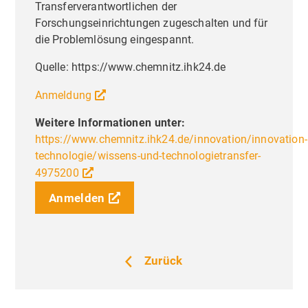
Transferverantwortlichen der
Forschungseinrichtungen zugeschalten und für
die Problemlösung eingespannt.
Quelle: https://www.chemnitz.ihk24.de
Anmeldung
Weitere Informationen unter:
https://www.chemnitz.ihk24.de/innovation/innovation-
technologie/wissens-und-technologietransfer-
4975200
Anmelden
Zurück
Liebe Besucher,
Priva
Einste
Diese Seite nutzt Website Tracking-
Technologien von Dritten, um ihre