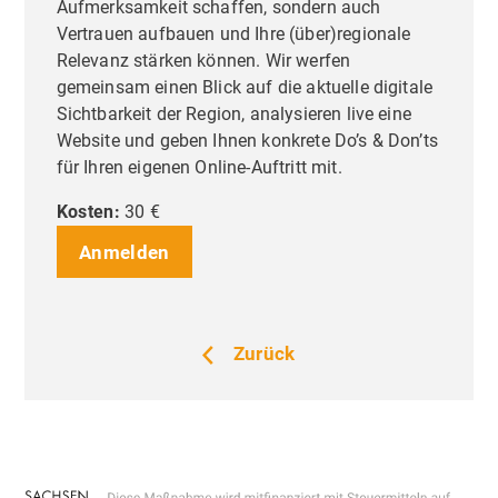
Aufmerksamkeit schaffen, sondern auch
Vertrauen aufbauen und Ihre (über)regionale
Relevanz stärken können. Wir werfen
gemeinsam einen Blick auf die aktuelle digitale
Sichtbarkeit der Region, analysieren live eine
Website und geben Ihnen konkrete Do’s & Don’ts
für Ihren eigenen Online-Auftritt mit.
Kosten:
30 €
Anmelden
Zurück
Liebe Besucher,
Priva
Einste
Diese Seite nutzt Website Tracking-
Technologien von Dritten, um ihre
Dienste anzubieten, stetig zu verbessern