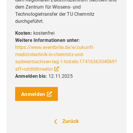
dem Zentrum für Wissens- und
Technologietransfer der TU Chemnitz
durchgeführt.
Kosten:
kostenfrei
Weitere Informationen unter:
https://www.eventbrite.de/e/zukunft-
medizintechnik-in-chemnitz-und-
sudwestsachsen-tag-1-tickets-1741636304069?
aff=oddtdtcreator
Anmelden bis:
12.11.2025
Anmelden
Liebe Besucher,
Priva
Zurück
Einste
Diese Seite nutzt Website Tracking-