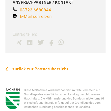
ANSPRECHPARTNER / KONTAKT
03723 6680844
E-Mail schreiben
Eintrag teilen:
zurück zur Partnerübersicht
Liebe Besucher,
Priva
Einste
Diese Seite nutzt Website Tracking-
Technologien von Dritten, um ihre
Dienste anzubieten, stetig zu verbessern
und Werbung entsprechend der