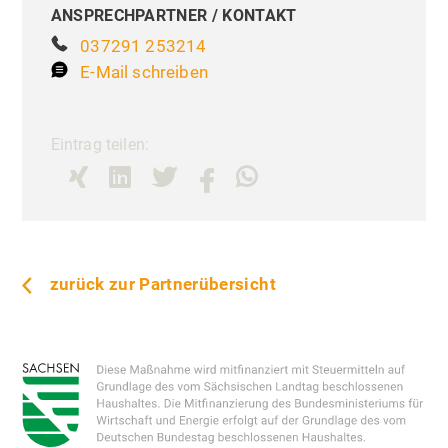
ANSPRECHPARTNER / KONTAKT
037291 253214
E-Mail schreiben
Eintrag teilen:
zurück zur Partnerübersicht
Liebe Besucher,
Priva
Einste
Diese Seite nutzt Website Tracking-
Technologien von Dritten, um ihre
Dienste anzubieten, stetig zu verbessern
und Werbung entsprechend der